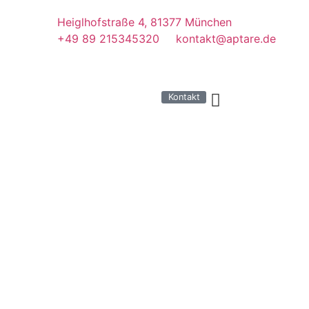
Heiglhofstraße 4, 81377 München
+49 89 215345320
kontakt@aptare.de
Kontakt
Ser­vices
Case Stu­dies
Kar­rie­re