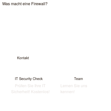
Was macht eine Firewall?
Kon­takt
IT Secu­ri­ty Check
Team
Prü­fen Sie Ihre IT
Ler­nen Sie uns
Sicher­heit! Kostenlos!
kennen!