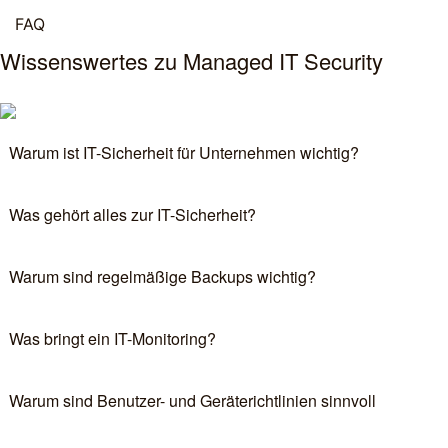
FAQ
Wis­sens­wer­tes zu Mana­ged IT Security
War­um ist IT-Sicher­heit für Unter­neh­men wichtig?
Was gehört alles zur IT-Sicherheit?
War­um sind regel­mä­ßi­ge Back­ups wichtig?
Was bringt ein IT-Monitoring?
War­um sind Benut­zer- und Gerä­te­richt­li­ni­en sinnvoll